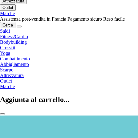
Attrezzatura
Outlet
Marche
Assistenza post-vendita in Francia
Pagamento sicuro
Reso facile
Cerca
Saldi
Fitness/Cardio
Bodybuilding
Crossfit
Yoga
Combattimento
Abbigliamento
Scarpe
Attrezzatura
Outlet
Marche
Aggiunta al carrello...