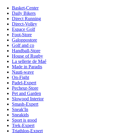
Basket-Center
Daily Bikers
Direct Running
Direct-Volley
Espace Golf
Foot-Store
Galoppostore
Golf and co
Handball-Store
House of Rugby
La sellerie de Maé
Made in Paradis
Nauti-wave
On-Fight
Padel-Expert
Pecheur-Store
Pet and Garden
Slowood Interior
Smash-Expert
Sneak'In
Sneakids
Sport is good
Trek-Expert
Triathlon-Expert