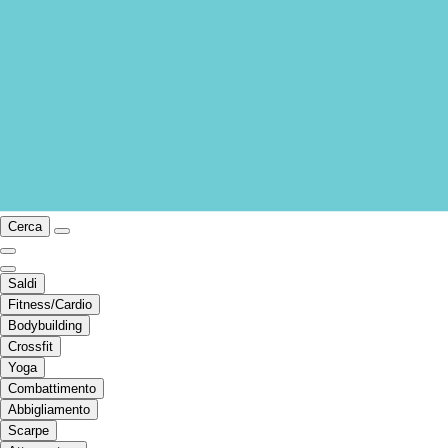
Cerca
Saldi
Fitness/Cardio
Bodybuilding
Crossfit
Yoga
Combattimento
Abbigliamento
Scarpe