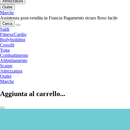
Attrezzatura
Outlet
Marche
Assistenza post-vendita in Francia
Pagamento sicuro
Reso facile
Cerca
Saldi
Fitness/Cardio
Bodybuilding
Crossfit
Yoga
Combattimento
Abbigliamento
Scarpe
Attrezzatura
Outlet
Marche
Aggiunta al carrello...