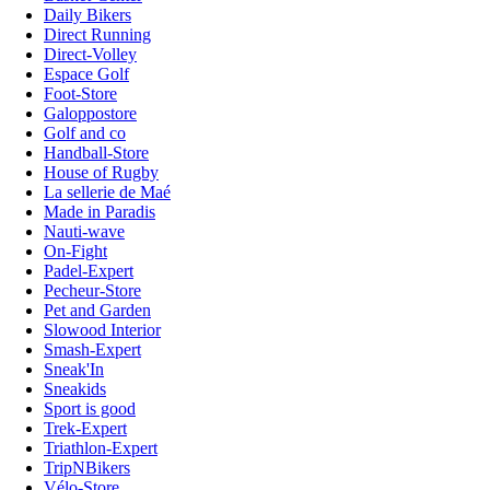
Daily Bikers
Direct Running
Direct-Volley
Espace Golf
Foot-Store
Galoppostore
Golf and co
Handball-Store
House of Rugby
La sellerie de Maé
Made in Paradis
Nauti-wave
On-Fight
Padel-Expert
Pecheur-Store
Pet and Garden
Slowood Interior
Smash-Expert
Sneak'In
Sneakids
Sport is good
Trek-Expert
Triathlon-Expert
TripNBikers
Vélo-Store