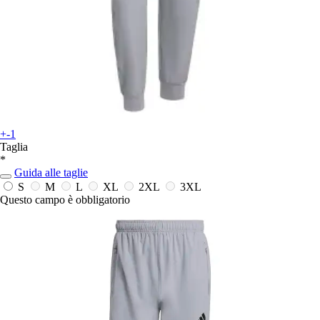
+-1
Taglia
*
Guida alle taglie
S
M
L
XL
2XL
3XL
Questo campo è obbligatorio