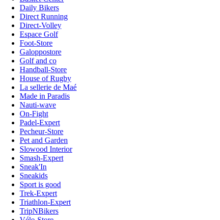
Daily Bikers
Direct Running
Direct-Volley
Espace Golf
Foot-Store
Galoppostore
Golf and co
Handball-Store
House of Rugby
La sellerie de Maé
Made in Paradis
Nauti-wave
On-Fight
Padel-Expert
Pecheur-Store
Pet and Garden
Slowood Interior
Smash-Expert
Sneak'In
Sneakids
Sport is good
Trek-Expert
Triathlon-Expert
TripNBikers
Vélo-Store