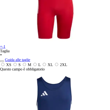
+-1
Taglia
*
Guida alle taglie
XS
S
M
L
XL
2XL
Questo campo è obbligatorio