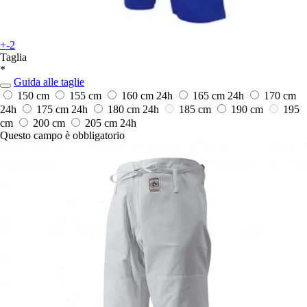
+-2
Taglia
*
Guida alle taglie
150 cm
155 cm
160 cm
24h
165 cm
24h
170 cm
24h
175 cm
24h
180 cm
24h
185 cm
190 cm
195
cm
200 cm
205 cm
24h
Questo campo è obbligatorio