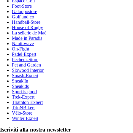
Espace Golf
Foot-Store
Galoppostore
Golf and co
Handball-Store
House of Rugby
La sellerie de Maé
Made in Paradis
Nauti-wave
On-Fight
Padel-Expert
Pecheur-Store
Pet and Garden
Slowood Interior
Smash-Expert
Sneak'In
Sneakids
Sport is good
Trek-Expert
Triathlon-Expert
TripNBikers
Vélo-Store
Winter-Expert
Iscriviti alla nostra newsletter