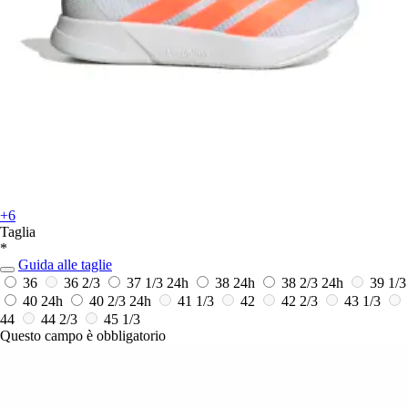
+6
Taglia
*
Guida alle taglie
36
36 2/3
37 1/3
24h
38
24h
38 2/3
24h
39 1/3
40
24h
40 2/3
24h
41 1/3
42
42 2/3
43 1/3
44
44 2/3
45 1/3
Questo campo è obbligatorio