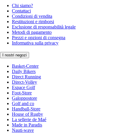
Chi siamo?
Contattaci
Condizioni di vendita
Restituzioni e rimborsi
Esclusione di responsabilità legale
Metodi di pagamento
Prezzi e opzioni di consegna
Informativa sulla privacy
I nostri negozi
Basket-Center
Daily Bikers
Direct Running
Direct-Volley
Espace Golf
Foot-Store
Galoppostore
Golf and co
Handball-Store
House of Rugby
La sellerie de Maé
Made in Paradis
Nauti-wave