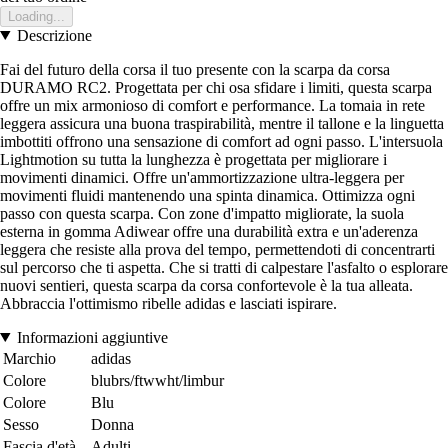
Loading...
Descrizione
Fai del futuro della corsa il tuo presente con la scarpa da corsa
DURAMO RC2. Progettata per chi osa sfidare i limiti, questa scarpa
offre un mix armonioso di comfort e performance. La tomaia in rete
leggera assicura una buona traspirabilità, mentre il tallone e la linguetta
imbottiti offrono una sensazione di comfort ad ogni passo. L'intersuola
Lightmotion su tutta la lunghezza è progettata per migliorare i
movimenti dinamici. Offre un'ammortizzazione ultra-leggera per
movimenti fluidi mantenendo una spinta dinamica. Ottimizza ogni
passo con questa scarpa. Con zone d'impatto migliorate, la suola
esterna in gomma Adiwear offre una durabilità extra e un'aderenza
leggera che resiste alla prova del tempo, permettendoti di concentrarti
sul percorso che ti aspetta. Che si tratti di calpestare l'asfalto o esplorare
nuovi sentieri, questa scarpa da corsa confortevole è la tua alleata.
Abbraccia l'ottimismo ribelle adidas e lasciati ispirare.
Informazioni aggiuntive
Marchio
adidas
Colore
blubrs/ftwwht/limbur
Colore
Blu
Sesso
Donna
Fascia d'età
Adulti