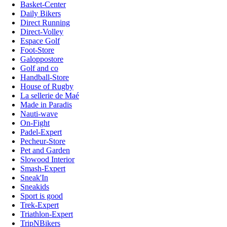
Basket-Center
Daily Bikers
Direct Running
Direct-Volley
Espace Golf
Foot-Store
Galoppostore
Golf and co
Handball-Store
House of Rugby
La sellerie de Maé
Made in Paradis
Nauti-wave
On-Fight
Padel-Expert
Pecheur-Store
Pet and Garden
Slowood Interior
Smash-Expert
Sneak'In
Sneakids
Sport is good
Trek-Expert
Triathlon-Expert
TripNBikers