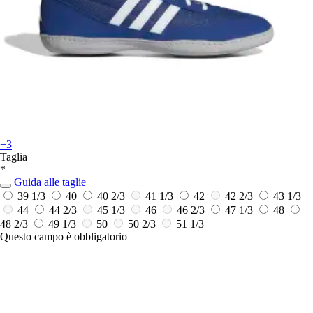
+3
Taglia
*
Guida alle taglie
39 1/3
40
40 2/3
41 1/3
42
42 2/3
43 1/3
44
44 2/3
45 1/3
46
46 2/3
47 1/3
48
48 2/3
49 1/3
50
50 2/3
51 1/3
Questo campo è obbligatorio