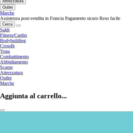
Attrezzatura
Outlet
Marche
Assistenza post-vendita in Francia
Pagamento sicuro
Reso facile
Cerca
Saldi
Fitness/Cardio
Bodybuilding
Crossfit
Yoga
Combattimento
Abbigliamento
Scarpe
Attrezzatura
Outlet
Marche
Aggiunta al carrello...