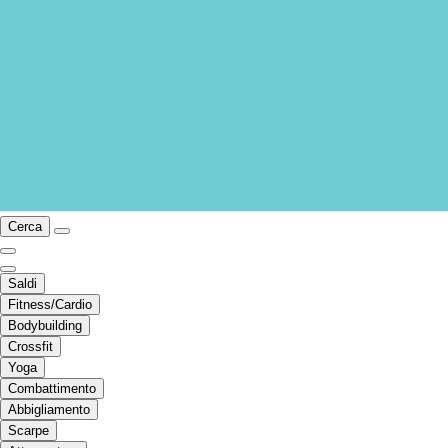
Cerca
Saldi
Fitness/Cardio
Bodybuilding
Crossfit
Yoga
Combattimento
Abbigliamento
Scarpe