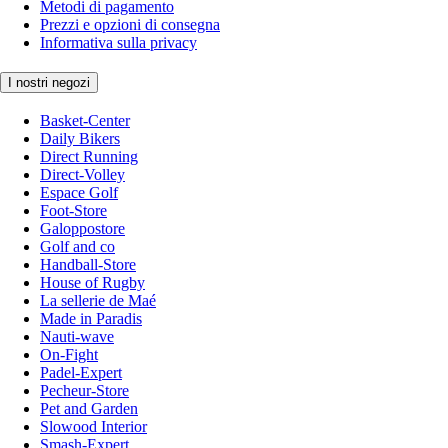
Metodi di pagamento
Prezzi e opzioni di consegna
Informativa sulla privacy
I nostri negozi
Basket-Center
Daily Bikers
Direct Running
Direct-Volley
Espace Golf
Foot-Store
Galoppostore
Golf and co
Handball-Store
House of Rugby
La sellerie de Maé
Made in Paradis
Nauti-wave
On-Fight
Padel-Expert
Pecheur-Store
Pet and Garden
Slowood Interior
Smash-Expert