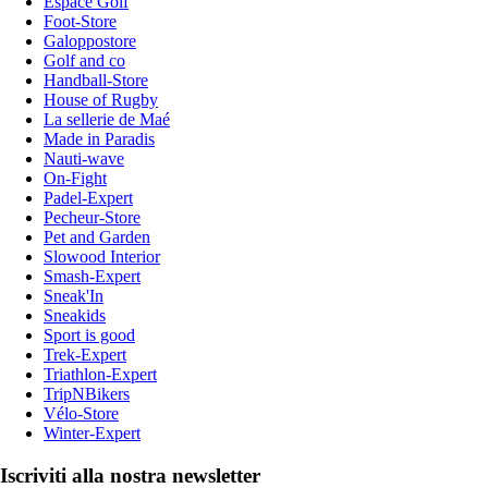
Espace Golf
Foot-Store
Galoppostore
Golf and co
Handball-Store
House of Rugby
La sellerie de Maé
Made in Paradis
Nauti-wave
On-Fight
Padel-Expert
Pecheur-Store
Pet and Garden
Slowood Interior
Smash-Expert
Sneak'In
Sneakids
Sport is good
Trek-Expert
Triathlon-Expert
TripNBikers
Vélo-Store
Winter-Expert
Iscriviti alla nostra newsletter