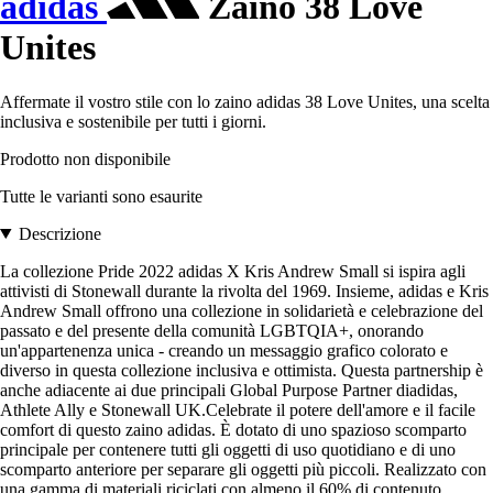
adidas
Zaino 38 Love
Unites
Affermate il vostro stile con lo zaino adidas 38 Love Unites, una scelta
inclusiva e sostenibile per tutti i giorni.
Prodotto non disponibile
Tutte le varianti sono esaurite
Descrizione
La collezione Pride 2022 adidas X Kris Andrew Small si ispira agli
attivisti di Stonewall durante la rivolta del 1969. Insieme, adidas e Kris
Andrew Small offrono una collezione in solidarietà e celebrazione del
passato e del presente della comunità LGBTQIA+, onorando
un'appartenenza unica - creando un messaggio grafico colorato e
diverso in questa collezione inclusiva e ottimista. Questa partnership è
anche adiacente ai due principali Global Purpose Partner diadidas,
Athlete Ally e Stonewall UK.Celebrate il potere dell'amore e il facile
comfort di questo zaino adidas. È dotato di uno spazioso scomparto
principale per contenere tutti gli oggetti di uso quotidiano e di uno
scomparto anteriore per separare gli oggetti più piccoli. Realizzato con
una gamma di materiali riciclati con almeno il 60% di contenuto