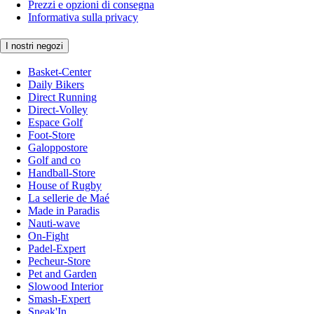
Prezzi e opzioni di consegna
Informativa sulla privacy
I nostri negozi
Basket-Center
Daily Bikers
Direct Running
Direct-Volley
Espace Golf
Foot-Store
Galoppostore
Golf and co
Handball-Store
House of Rugby
La sellerie de Maé
Made in Paradis
Nauti-wave
On-Fight
Padel-Expert
Pecheur-Store
Pet and Garden
Slowood Interior
Smash-Expert
Sneak'In