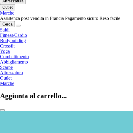
Attrezzatura
Outlet
Marche
Assistenza post-vendita in Francia
Pagamento sicuro
Reso facile
Cerca
Saldi
Fitness/Cardio
Bodybuilding
Crossfit
Yoga
Combattimento
Abbigliamento
Scarpe
Attrezzatura
Outlet
Marche
Aggiunta al carrello...