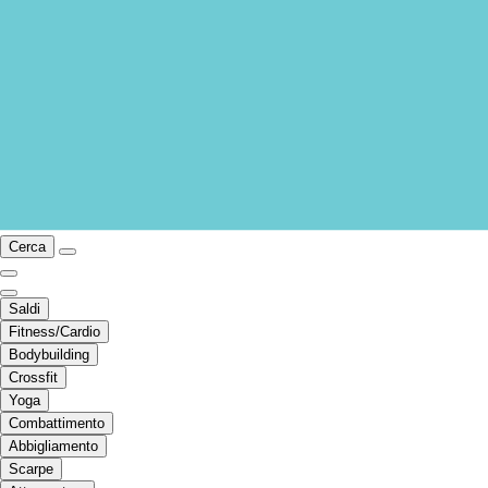
Cerca
Saldi
Fitness/Cardio
Bodybuilding
Crossfit
Yoga
Combattimento
Abbigliamento
Scarpe