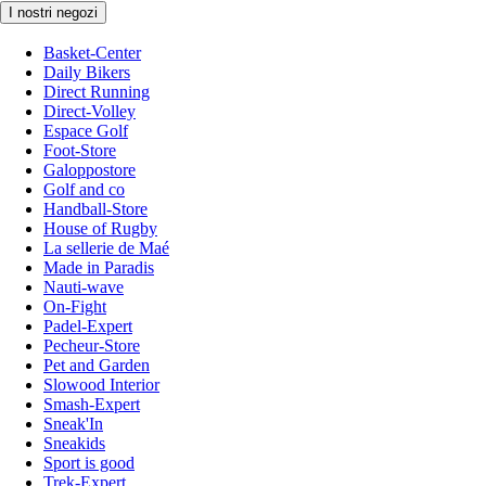
I nostri negozi
Basket-Center
Daily Bikers
Direct Running
Direct-Volley
Espace Golf
Foot-Store
Galoppostore
Golf and co
Handball-Store
House of Rugby
La sellerie de Maé
Made in Paradis
Nauti-wave
On-Fight
Padel-Expert
Pecheur-Store
Pet and Garden
Slowood Interior
Smash-Expert
Sneak'In
Sneakids
Sport is good
Trek-Expert