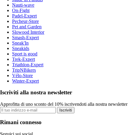
Nauti-wave
On-Fight
Padel-Expert
Pecheur-Store
Pet and Garden
Slowood Interior
Smash-Expert
Sneak'In
Sneakids
Sport is good
Trek-Expert
Triathlon-Expert
TripNBikers
Vélo-Store
Winter-Expert
Iscriviti alla nostra newsletter
Approfitta di uno sconto del 10% iscrivendoti alla nostra newsletter
Iscriviti
Rimani connesso
Seguici sui social