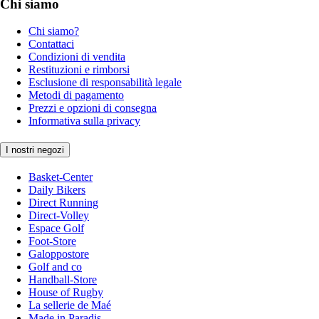
Chi siamo
Chi siamo?
Contattaci
Condizioni di vendita
Restituzioni e rimborsi
Esclusione di responsabilità legale
Metodi di pagamento
Prezzi e opzioni di consegna
Informativa sulla privacy
I nostri negozi
Basket-Center
Daily Bikers
Direct Running
Direct-Volley
Espace Golf
Foot-Store
Galoppostore
Golf and co
Handball-Store
House of Rugby
La sellerie de Maé
Made in Paradis