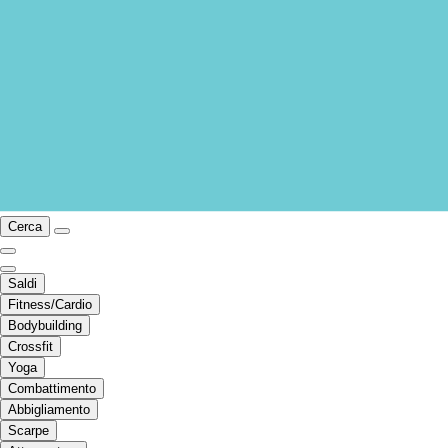
Cerca
Saldi
Fitness/Cardio
Bodybuilding
Crossfit
Yoga
Combattimento
Abbigliamento
Scarpe