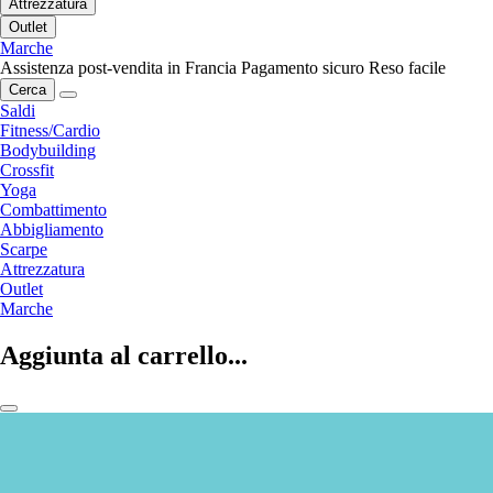
Attrezzatura
Outlet
Marche
Assistenza post-vendita in Francia
Pagamento sicuro
Reso facile
Cerca
Saldi
Fitness/Cardio
Bodybuilding
Crossfit
Yoga
Combattimento
Abbigliamento
Scarpe
Attrezzatura
Outlet
Marche
Aggiunta al carrello...