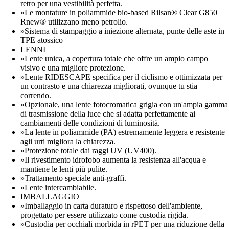
retro per una vestibilità perfetta.
»Le montature in poliammide bio-based Rilsan® Clear G850
Rnew® utilizzano meno petrolio.
»Sistema di stampaggio a iniezione alternata, punte delle aste in
TPE atossico
LENNI
»Lente unica, a copertura totale che offre un ampio campo
visivo e una migliore protezione.
»Lente RIDESCAPE specifica per il ciclismo e ottimizzata per
un contrasto e una chiarezza migliorati, ovunque tu stia
correndo.
»Opzionale, una lente fotocromatica grigia con un'ampia gamma
di trasmissione della luce che si adatta perfettamente ai
cambiamenti delle condizioni di luminosità.
»La lente in poliammide (PA) estremamente leggera e resistente
agli urti migliora la chiarezza.
»Protezione totale dai raggi UV (UV400).
»Il rivestimento idrofobo aumenta la resistenza all'acqua e
mantiene le lenti più pulite.
»Trattamento speciale anti-graffi.
»Lente intercambiabile.
IMBALLAGGIO
»Imballaggio in carta duraturo e rispettoso dell'ambiente,
progettato per essere utilizzato come custodia rigida.
»Custodia per occhiali morbida in rPET per una riduzione della