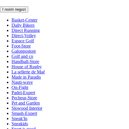
I nostri negozi
Basket-Center
Daily Bikers
Direct Running
Direct-Volley
Espace Golf
Foot-Store
Galoppostore
Golf and co
Handball-Store
House of Rugby
La sellerie de Maé
Made in Paradis
Nauti-wave
On-Fight
Padel-Expert
Pecheur-Store
Pet and Garden
Slowood Interior
Smash-Expert
Sneak'In
Sneakids
Sport is good