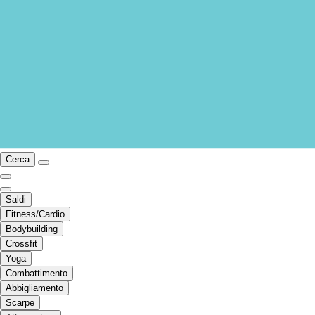
Cerca
Saldi
Fitness/Cardio
Bodybuilding
Crossfit
Yoga
Combattimento
Abbigliamento
Scarpe