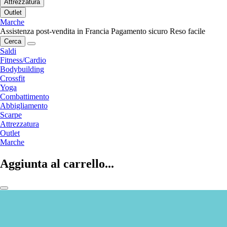
Attrezzatura
Outlet
Marche
Assistenza post-vendita in Francia
Pagamento sicuro
Reso facile
Cerca
Saldi
Fitness/Cardio
Bodybuilding
Crossfit
Yoga
Combattimento
Abbigliamento
Scarpe
Attrezzatura
Outlet
Marche
Aggiunta al carrello...