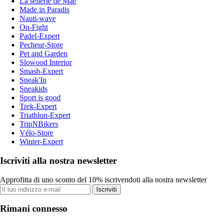
La sellerie de Maé
Made in Paradis
Nauti-wave
On-Fight
Padel-Expert
Pecheur-Store
Pet and Garden
Slowood Interior
Smash-Expert
Sneak'In
Sneakids
Sport is good
Trek-Expert
Triathlon-Expert
TripNBikers
Vélo-Store
Winter-Expert
Iscriviti alla nostra newsletter
Approfitta di uno sconto del 10% iscrivendoti alla nostra newsletter
Iscriviti
Rimani connesso