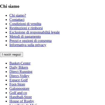
Chi siamo
Chi siamo?
Contattaci
Condizioni di vendita
Restituzioni e rimborsi
Esclusione di responsabilità legale
Metodi di pagamento
Prezzi e opzioni di consegna
Informativa sulla privacy
I nostri negozi
Basket-Center
Daily Bikers
Direct Running
Direct-Volley
Espace Golf
Foot-Store
Galoppostore
Golf and co
Handball-Store
House of Rugby