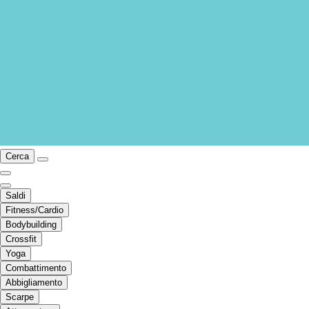
Cerca
Saldi
Fitness/Cardio
Bodybuilding
Crossfit
Yoga
Combattimento
Abbigliamento
Scarpe