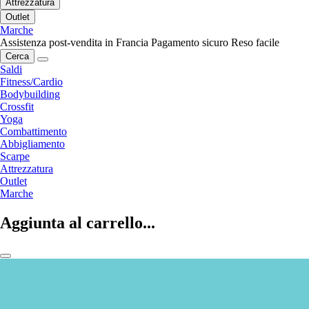
Attrezzatura
Outlet
Marche
Assistenza post-vendita in Francia
Pagamento sicuro
Reso facile
Cerca
Saldi
Fitness/Cardio
Bodybuilding
Crossfit
Yoga
Combattimento
Abbigliamento
Scarpe
Attrezzatura
Outlet
Marche
Aggiunta al carrello...