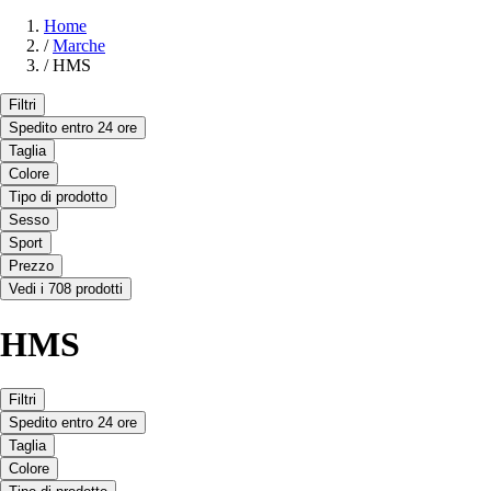
Home
/
Marche
/
HMS
Filtri
Spedito entro 24 ore
Taglia
Colore
Tipo di prodotto
Sesso
Sport
Prezzo
Vedi i 708 prodotti
HMS
Filtri
Spedito entro 24 ore
Taglia
Colore