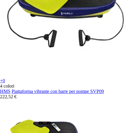
+0
4 colori
HMS
Piattaforma vibrante con barre per pompe SVP09
222,52 €