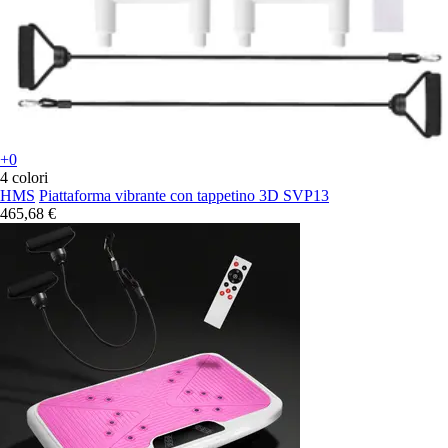
+0
4 colori
HMS
Piattaforma vibrante con tappetino 3D SVP13
465,68 €