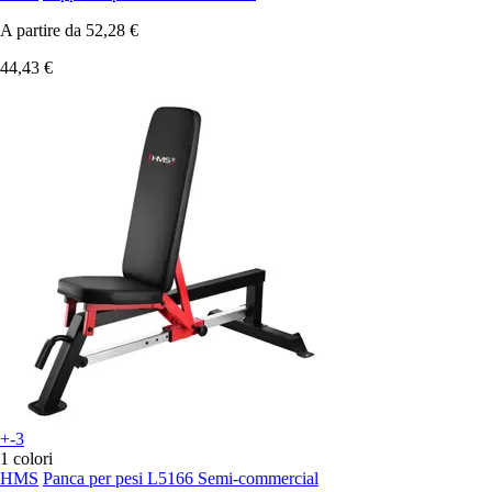
A partire da
52,28 €
44,43 €
+-3
1 colori
HMS
Panca per pesi L5166 Semi-commercial