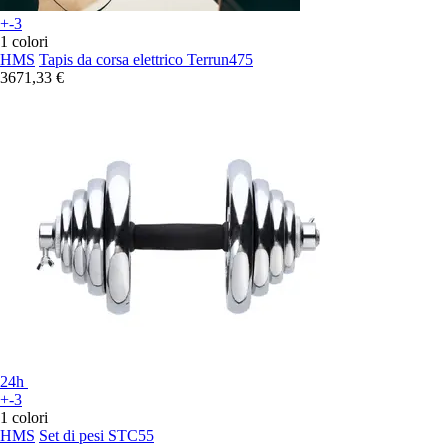
+-3
1 colori
HMS
Tapis da corsa elettrico Terrun475
3671,33 €
24h
+-3
1 colori
HMS
Set di pesi STC55