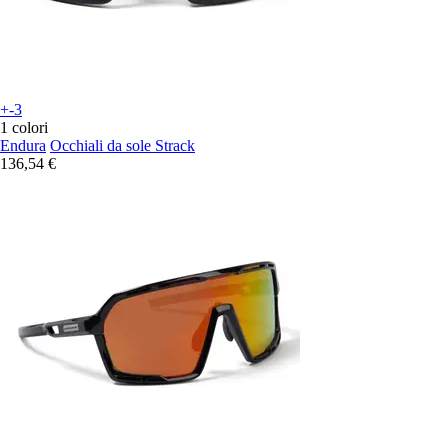
+-3
1 colori
Endura
Occhiali da sole Strack
136,54 €