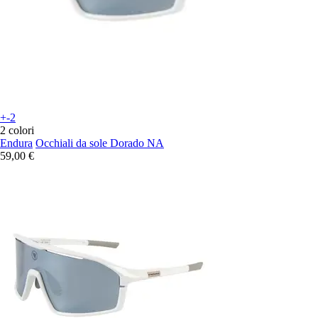
+-2
2 colori
Endura
Occhiali da sole Dorado NA
59,00 €