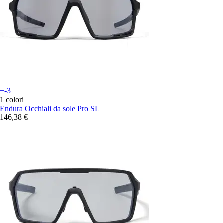
+-3
1 colori
Endura
Occhiali da sole Pro SL
146,38 €