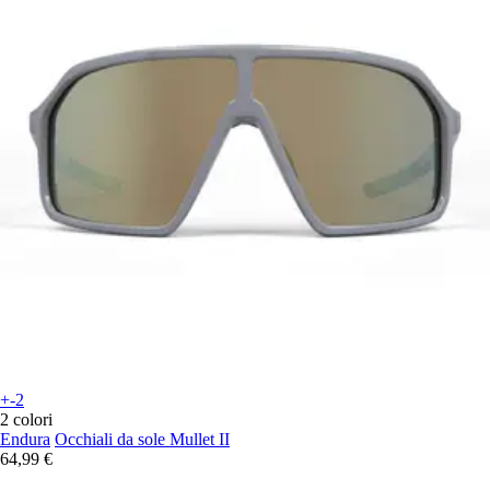
+-2
2 colori
Endura
Occhiali da sole Mullet II
64,99 €