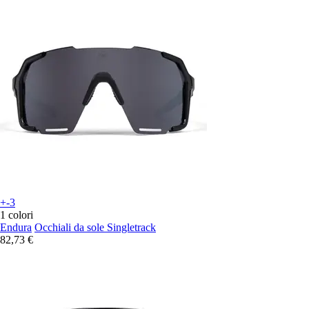
+-3
1 colori
Endura
Occhiali da sole Singletrack
82,73 €