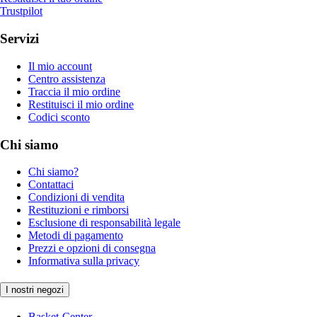
Trustpilot
Servizi
Il mio account
Centro assistenza
Traccia il mio ordine
Restituisci il mio ordine
Codici sconto
Chi siamo
Chi siamo?
Contattaci
Condizioni di vendita
Restituzioni e rimborsi
Esclusione di responsabilità legale
Metodi di pagamento
Prezzi e opzioni di consegna
Informativa sulla privacy
I nostri negozi
Basket-Center