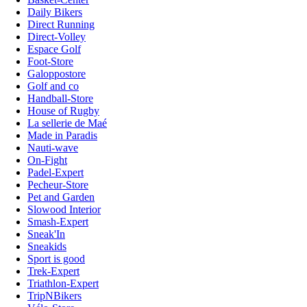
Daily Bikers
Direct Running
Direct-Volley
Espace Golf
Foot-Store
Galoppostore
Golf and co
Handball-Store
House of Rugby
La sellerie de Maé
Made in Paradis
Nauti-wave
On-Fight
Padel-Expert
Pecheur-Store
Pet and Garden
Slowood Interior
Smash-Expert
Sneak'In
Sneakids
Sport is good
Trek-Expert
Triathlon-Expert
TripNBikers