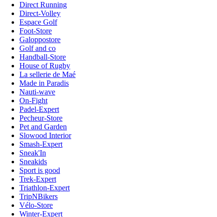
Direct Running
Direct-Volley
Espace Golf
Foot-Store
Galoppostore
Golf and co
Handball-Store
House of Rugby
La sellerie de Maé
Made in Paradis
Nauti-wave
On-Fight
Padel-Expert
Pecheur-Store
Pet and Garden
Slowood Interior
Smash-Expert
Sneak'In
Sneakids
Sport is good
Trek-Expert
Triathlon-Expert
TripNBikers
Vélo-Store
Winter-Expert