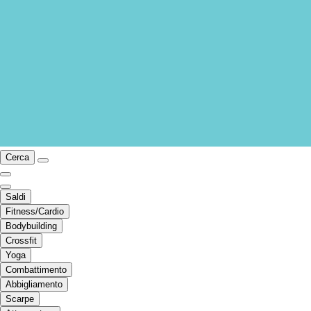
Cerca
Saldi
Fitness/Cardio
Bodybuilding
Crossfit
Yoga
Combattimento
Abbigliamento
Scarpe