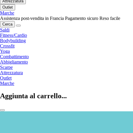
Attrezzatura
Outlet
Marche
Assistenza post-vendita in Francia
Pagamento sicuro
Reso facile
Cerca
Saldi
Fitness/Cardio
Bodybuilding
Crossfit
Yoga
Combattimento
Abbigliamento
Scarpe
Attrezzatura
Outlet
Marche
Aggiunta al carrello...