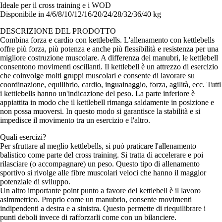
Ideale per il cross training e i WOD
Disponibile in 4/6/8/10/12/16/20/24/28/32/36/40 kg
DESCRIZIONE DEL PRODOTTO
Combina forza e cardio con kettlebells. L'allenamento con kettlebells
offre più forza, più potenza e anche più flessibilità e resistenza per una
migliore costruzione muscolare. A differenza dei manubri, le kettlebell
consentono movimenti oscillanti. Il kettlebell è un attrezzo di esercizio
che coinvolge molti gruppi muscolari e consente di lavorare su
coordinazione, equilibrio, cardio, inguainaggio, forza, agilità, ecc. Tutti
i kettlebells hanno un'indicazione del peso. La parte inferiore è
appiattita in modo che il kettlebell rimanga saldamente in posizione e
non possa muoversi. In questo modo si garantisce la stabilità e si
impedisce il movimento tra un esercizio e l'altro.
Quali esercizi?
Per sfruttare al meglio kettlebells, si può praticare l'allenamento
balistico come parte del cross training. Si tratta di accelerare e poi
rilasciare (o accompagnare) un peso. Questo tipo di allenamento
sportivo si rivolge alle fibre muscolari veloci che hanno il maggior
potenziale di sviluppo.
Un altro importante point punto a favore del kettlebell è il lavoro
asimmetrico. Proprio come un manubrio, consente movimenti
indipendenti a destra e a sinistra. Questo permette di riequilibrare i
punti deboli invece di rafforzarli come con un bilanciere.