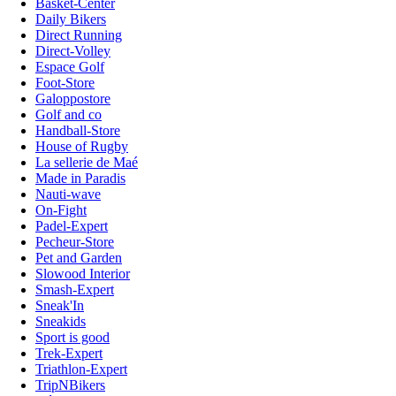
Basket-Center
Daily Bikers
Direct Running
Direct-Volley
Espace Golf
Foot-Store
Galoppostore
Golf and co
Handball-Store
House of Rugby
La sellerie de Maé
Made in Paradis
Nauti-wave
On-Fight
Padel-Expert
Pecheur-Store
Pet and Garden
Slowood Interior
Smash-Expert
Sneak'In
Sneakids
Sport is good
Trek-Expert
Triathlon-Expert
TripNBikers