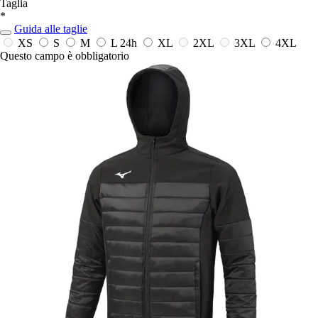
Taglia
*
Guida alle taglie
XS
S
M
L
24h
XL
2XL
3XL
4XL
Questo campo è obbligatorio