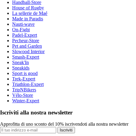
Handball-Store
House of Rugby
La sellerie de Maé
Made in Paradis
Nauti-wave
On-Fight
Padel-Expert
Pecheur-Store
Pet and Garden
Slowood Interior
Smash-Expert
Sneak'In
Sneakids
Sport is good
Trek-Expert
Triathlon-Expert
TripNBikers
Vélo-Store
Winter-Expert
Iscriviti alla nostra newsletter
Approfitta di uno sconto del 10% iscrivendoti alla nostra newsletter
Iscriviti