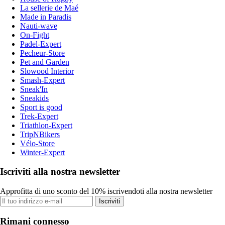
La sellerie de Maé
Made in Paradis
Nauti-wave
On-Fight
Padel-Expert
Pecheur-Store
Pet and Garden
Slowood Interior
Smash-Expert
Sneak'In
Sneakids
Sport is good
Trek-Expert
Triathlon-Expert
TripNBikers
Vélo-Store
Winter-Expert
Iscriviti alla nostra newsletter
Approfitta di uno sconto del 10% iscrivendoti alla nostra newsletter
Iscriviti
Rimani connesso