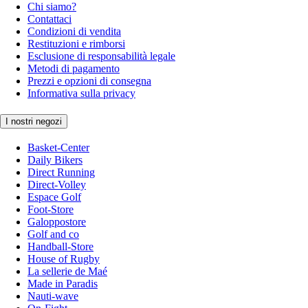
Chi siamo?
Contattaci
Condizioni di vendita
Restituzioni e rimborsi
Esclusione di responsabilità legale
Metodi di pagamento
Prezzi e opzioni di consegna
Informativa sulla privacy
I nostri negozi
Basket-Center
Daily Bikers
Direct Running
Direct-Volley
Espace Golf
Foot-Store
Galoppostore
Golf and co
Handball-Store
House of Rugby
La sellerie de Maé
Made in Paradis
Nauti-wave