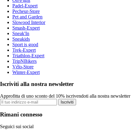
On-Fight
Padel-Expert
Pecheur-Store
Pet and Garden
Slowood Interior
Smash-Expert
Sneak'In
Sneakids
Sport is good
Trek-Expert
Triathlon-Expert
TripNBikers
Vélo-Store
Winter-Expert
Iscriviti alla nostra newsletter
Approfitta di uno sconto del 10% iscrivendoti alla nostra newsletter
Iscriviti
Rimani connesso
Seguici sui social