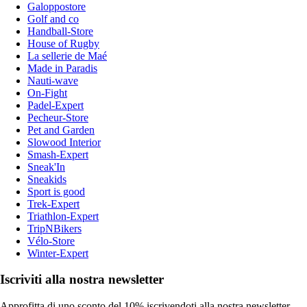
Galoppostore
Golf and co
Handball-Store
House of Rugby
La sellerie de Maé
Made in Paradis
Nauti-wave
On-Fight
Padel-Expert
Pecheur-Store
Pet and Garden
Slowood Interior
Smash-Expert
Sneak'In
Sneakids
Sport is good
Trek-Expert
Triathlon-Expert
TripNBikers
Vélo-Store
Winter-Expert
Iscriviti alla nostra newsletter
Approfitta di uno sconto del 10% iscrivendoti alla nostra newsletter