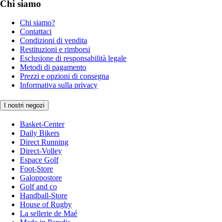
Chi siamo
Chi siamo?
Contattaci
Condizioni di vendita
Restituzioni e rimborsi
Esclusione di responsabilità legale
Metodi di pagamento
Prezzi e opzioni di consegna
Informativa sulla privacy
I nostri negozi
Basket-Center
Daily Bikers
Direct Running
Direct-Volley
Espace Golf
Foot-Store
Galoppostore
Golf and co
Handball-Store
House of Rugby
La sellerie de Maé