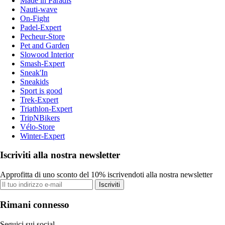
Made in Paradis
Nauti-wave
On-Fight
Padel-Expert
Pecheur-Store
Pet and Garden
Slowood Interior
Smash-Expert
Sneak'In
Sneakids
Sport is good
Trek-Expert
Triathlon-Expert
TripNBikers
Vélo-Store
Winter-Expert
Iscriviti alla nostra newsletter
Approfitta di uno sconto del 10% iscrivendoti alla nostra newsletter
Iscriviti
Rimani connesso
Seguici sui social