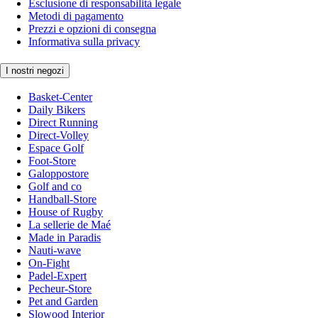
Esclusione di responsabilità legale
Metodi di pagamento
Prezzi e opzioni di consegna
Informativa sulla privacy
I nostri negozi
Basket-Center
Daily Bikers
Direct Running
Direct-Volley
Espace Golf
Foot-Store
Galoppostore
Golf and co
Handball-Store
House of Rugby
La sellerie de Maé
Made in Paradis
Nauti-wave
On-Fight
Padel-Expert
Pecheur-Store
Pet and Garden
Slowood Interior