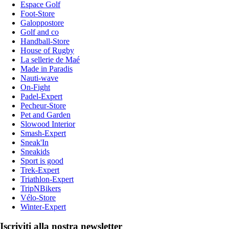
Espace Golf
Foot-Store
Galoppostore
Golf and co
Handball-Store
House of Rugby
La sellerie de Maé
Made in Paradis
Nauti-wave
On-Fight
Padel-Expert
Pecheur-Store
Pet and Garden
Slowood Interior
Smash-Expert
Sneak'In
Sneakids
Sport is good
Trek-Expert
Triathlon-Expert
TripNBikers
Vélo-Store
Winter-Expert
Iscriviti alla nostra newsletter