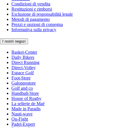
Condizioni di vendita
Restituzioni e rimborsi
Esclusione di responsabilità legale
Metodi di pagamento
Prezzi e opzioni di consegna
Informativa sulla privacy
I nostri negozi
Basket-Center
Daily Bikers
Direct Running
Direct-Volley
Espace Golf
Foot-Store
Galoppostore
Golf and co
Handball-Store
House of Rugby
La sellerie de Maé
Made in Paradis
Nauti-wave
On-Fight
Padel-Expert