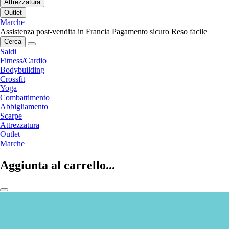
Attrezzatura
Outlet
Marche
Assistenza post-vendita in Francia
Pagamento sicuro
Reso facile
Cerca
Saldi
Fitness/Cardio
Bodybuilding
Crossfit
Yoga
Combattimento
Abbigliamento
Scarpe
Attrezzatura
Outlet
Marche
Aggiunta al carrello...