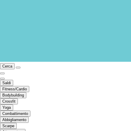
Cerca
Saldi
Fitness/Cardio
Bodybuilding
Crossfit
Yoga
Combattimento
Abbigliamento
Scarpe