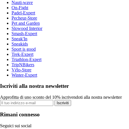
Nauti-wave
On-Fight
Padel-Expert
Pecheur-Store
Pet and Garden
Slowood Interior
Smash-Expert
Sneak'In
Sneakids
Sport is good
Trek-Expert
Triathlon-Expert
TripNBikers
Vélo-Store
Winter-Expert
Iscriviti alla nostra newsletter
Approfitta di uno sconto del 10% iscrivendoti alla nostra newsletter
Iscriviti
Rimani connesso
Seguici sui social