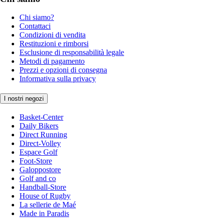
Chi siamo?
Contattaci
Condizioni di vendita
Restituzioni e rimborsi
Esclusione di responsabilità legale
Metodi di pagamento
Prezzi e opzioni di consegna
Informativa sulla privacy
I nostri negozi
Basket-Center
Daily Bikers
Direct Running
Direct-Volley
Espace Golf
Foot-Store
Galoppostore
Golf and co
Handball-Store
House of Rugby
La sellerie de Maé
Made in Paradis