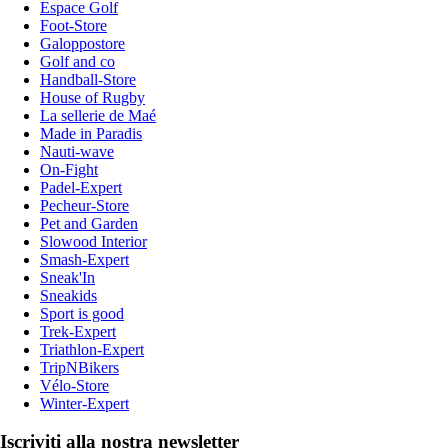
Espace Golf
Foot-Store
Galoppostore
Golf and co
Handball-Store
House of Rugby
La sellerie de Maé
Made in Paradis
Nauti-wave
On-Fight
Padel-Expert
Pecheur-Store
Pet and Garden
Slowood Interior
Smash-Expert
Sneak'In
Sneakids
Sport is good
Trek-Expert
Triathlon-Expert
TripNBikers
Vélo-Store
Winter-Expert
Iscriviti alla nostra newsletter