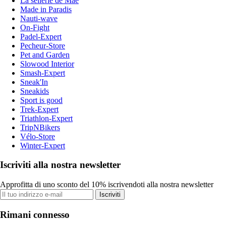
La sellerie de Maé
Made in Paradis
Nauti-wave
On-Fight
Padel-Expert
Pecheur-Store
Pet and Garden
Slowood Interior
Smash-Expert
Sneak'In
Sneakids
Sport is good
Trek-Expert
Triathlon-Expert
TripNBikers
Vélo-Store
Winter-Expert
Iscriviti alla nostra newsletter
Approfitta di uno sconto del 10% iscrivendoti alla nostra newsletter
Iscriviti
Rimani connesso