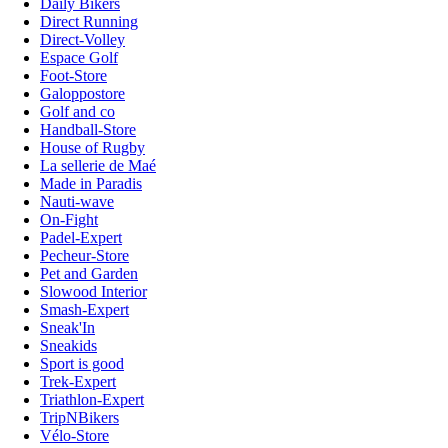
Daily Bikers
Direct Running
Direct-Volley
Espace Golf
Foot-Store
Galoppostore
Golf and co
Handball-Store
House of Rugby
La sellerie de Maé
Made in Paradis
Nauti-wave
On-Fight
Padel-Expert
Pecheur-Store
Pet and Garden
Slowood Interior
Smash-Expert
Sneak'In
Sneakids
Sport is good
Trek-Expert
Triathlon-Expert
TripNBikers
Vélo-Store