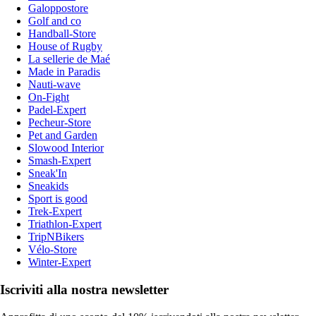
Galoppostore
Golf and co
Handball-Store
House of Rugby
La sellerie de Maé
Made in Paradis
Nauti-wave
On-Fight
Padel-Expert
Pecheur-Store
Pet and Garden
Slowood Interior
Smash-Expert
Sneak'In
Sneakids
Sport is good
Trek-Expert
Triathlon-Expert
TripNBikers
Vélo-Store
Winter-Expert
Iscriviti alla nostra newsletter