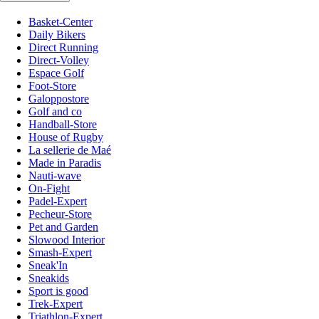
Basket-Center
Daily Bikers
Direct Running
Direct-Volley
Espace Golf
Foot-Store
Galoppostore
Golf and co
Handball-Store
House of Rugby
La sellerie de Maé
Made in Paradis
Nauti-wave
On-Fight
Padel-Expert
Pecheur-Store
Pet and Garden
Slowood Interior
Smash-Expert
Sneak'In
Sneakids
Sport is good
Trek-Expert
Triathlon-Expert