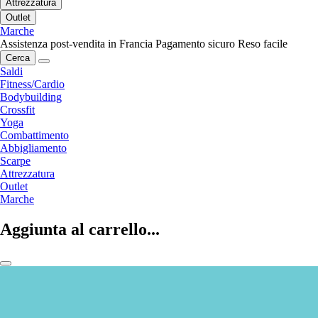
Attrezzatura
Outlet
Marche
Assistenza post-vendita in Francia
Pagamento sicuro
Reso facile
Cerca
Saldi
Fitness/Cardio
Bodybuilding
Crossfit
Yoga
Combattimento
Abbigliamento
Scarpe
Attrezzatura
Outlet
Marche
Aggiunta al carrello...