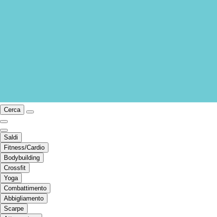
Cerca
Saldi
Fitness/Cardio
Bodybuilding
Crossfit
Yoga
Combattimento
Abbigliamento
Scarpe