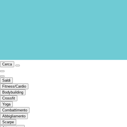
Cerca
Saldi
Fitness/Cardio
Bodybuilding
Crossfit
Yoga
Combattimento
Abbigliamento
Scarpe