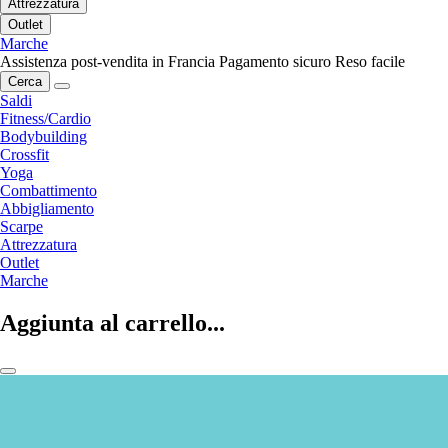
Attrezzatura
Outlet
Marche
Assistenza post-vendita in Francia
Pagamento sicuro
Reso facile
Cerca
Saldi
Fitness/Cardio
Bodybuilding
Crossfit
Yoga
Combattimento
Abbigliamento
Scarpe
Attrezzatura
Outlet
Marche
Aggiunta al carrello...