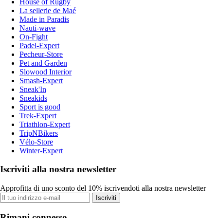
House of Rugby
La sellerie de Maé
Made in Paradis
Nauti-wave
On-Fight
Padel-Expert
Pecheur-Store
Pet and Garden
Slowood Interior
Smash-Expert
Sneak'In
Sneakids
Sport is good
Trek-Expert
Triathlon-Expert
TripNBikers
Vélo-Store
Winter-Expert
Iscriviti alla nostra newsletter
Approfitta di uno sconto del 10% iscrivendoti alla nostra newsletter
Iscriviti
Rimani connesso