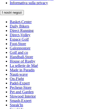
Informativa sulla privacy
I nostri negozi
Basket-Center
Daily Bikers
Direct Running
Direct-Volley
Espace Golf
Foot-Store
Galoppostore
Golf and co
Handball-Store
House of Rugby
La sellerie de Maé
Made in Paradis
Nauti-wave
On-Fight
Padel-Expert
Pecheur-Store
Pet and Garden
Slowood Interior
Smash-Expert
Sneak'In