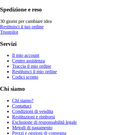
Spedizione e reso
30 giorni per cambiare idea
Restituisci il tuo ordine
Trustpilot
Servizi
Il mio account
Centro assistenza
Traccia il mio ordine
Restituisci il mio ordine
Codici sconto
Chi siamo
Chi siamo?
Contattaci
Condizioni di vendita
Restituzioni e rimborsi
Esclusione di responsabilità legale
Metodi di pagamento
Prezzi e opzioni di consegna