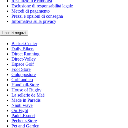
Restituzioni e rimborsi
Esclusione di responsabilità legale
Metodi di pagamento
Prezzi e opzioni di consegna
Informativa sulla privacy
I nostri negozi
Basket-Center
Daily Bikers
Direct Running
Direct-Volley
Espace Golf
Foot-Store
Galoppostore
Golf and co
Handball-Store
House of Rugby
La sellerie de Maé
Made in Paradis
Nauti-wave
On-Fight
Padel-Expert
Pecheur-Store
Pet and Garden