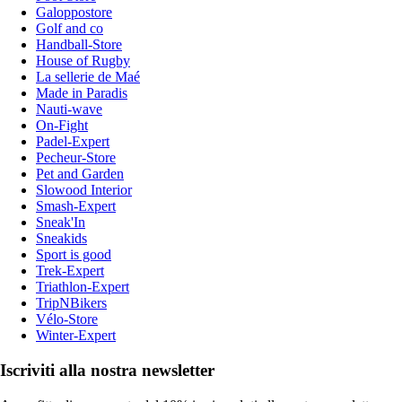
Galoppostore
Golf and co
Handball-Store
House of Rugby
La sellerie de Maé
Made in Paradis
Nauti-wave
On-Fight
Padel-Expert
Pecheur-Store
Pet and Garden
Slowood Interior
Smash-Expert
Sneak'In
Sneakids
Sport is good
Trek-Expert
Triathlon-Expert
TripNBikers
Vélo-Store
Winter-Expert
Iscriviti alla nostra newsletter