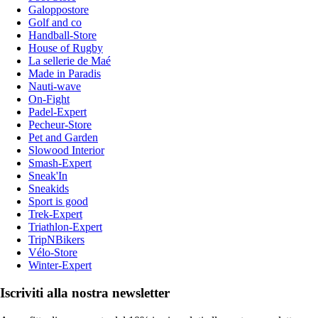
Galoppostore
Golf and co
Handball-Store
House of Rugby
La sellerie de Maé
Made in Paradis
Nauti-wave
On-Fight
Padel-Expert
Pecheur-Store
Pet and Garden
Slowood Interior
Smash-Expert
Sneak'In
Sneakids
Sport is good
Trek-Expert
Triathlon-Expert
TripNBikers
Vélo-Store
Winter-Expert
Iscriviti alla nostra newsletter