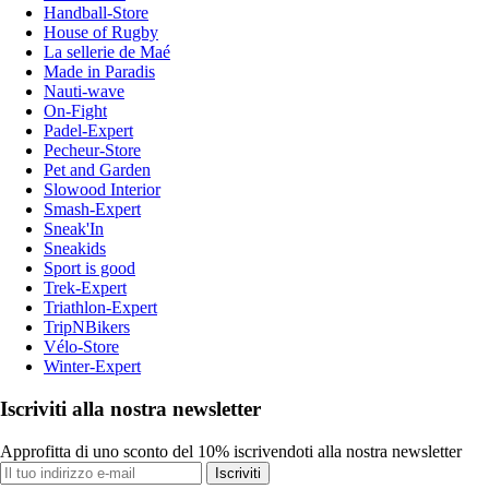
Handball-Store
House of Rugby
La sellerie de Maé
Made in Paradis
Nauti-wave
On-Fight
Padel-Expert
Pecheur-Store
Pet and Garden
Slowood Interior
Smash-Expert
Sneak'In
Sneakids
Sport is good
Trek-Expert
Triathlon-Expert
TripNBikers
Vélo-Store
Winter-Expert
Iscriviti alla nostra newsletter
Approfitta di uno sconto del 10% iscrivendoti alla nostra newsletter
Iscriviti