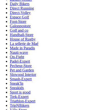
Daily Bikers
Direct Running
Direct-Volley
Espace Golf
Foot-Store
Galoppostore
Golf and co
Handball-Store
House of Rugby
La sellerie de Maé
Made in Paradis
Nauti-wave
On-Fight
Padel-Expert
Pecheur-Store
Pet and Garden
Slowood Interior
Smash-Expert
Sneak'In
Sneakids
Sport is good
Trek-Expert
Triathlon-Expert
TripNBikers
Vélo-Store